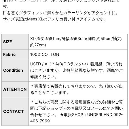
枚。
目を惹くグラフィックに鮮やかなカラーリングがアクセントに。
サイズ表記はMens XLのアメリカ買い付けアイテムです。
XL(着丈:約81cm/身幅:約63cm/肩幅:約59cm/袖丈:
SIZE
約27cm)
Fabric
100% COTTON
USED / A（＊A/B/C 3ランク中）着用感、薄い汚れ
Condition
はございますが、比較的綺麗な状態です。画像でご
確認ください。
＊実店舗でも販売しておりますので、売り違いが出
ATTENTION
ることがございます。
＊こちらの商品に関する着用画像などの詳細やご質
問は下記ショップへのお電話又はメールにてお問い
CONTACT
合わせ下さい。 ★取扱SHOP：UNDERLAND 092-
406-7969