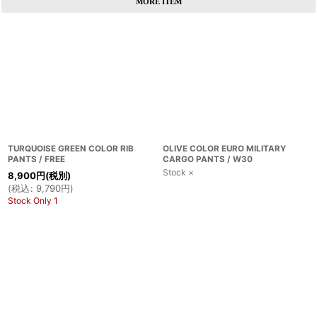
MORE ITEM
TURQUOISE GREEN COLOR RIB
OLIVE COLOR EURO MILITARY
PANTS / FREE
CARGO PANTS / W30
Stock ×
8,900
円
(税別)
(
税込
:
9,790
円
)
Stock Only 1