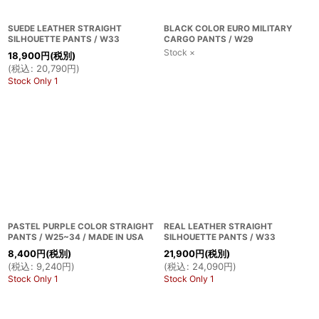
SUEDE LEATHER STRAIGHT
BLACK COLOR EURO MILITARY
SILHOUETTE PANTS / W33
CARGO PANTS / W29
Stock ×
18,900
円
(税別)
(
税込
:
20,790
円
)
Stock Only 1
PASTEL PURPLE COLOR STRAIGHT
REAL LEATHER STRAIGHT
PANTS / W25~34 / MADE IN USA
SILHOUETTE PANTS / W33
8,400
円
(税別)
21,900
円
(税別)
(
税込
:
9,240
円
)
(
税込
:
24,090
円
)
Stock Only 1
Stock Only 1