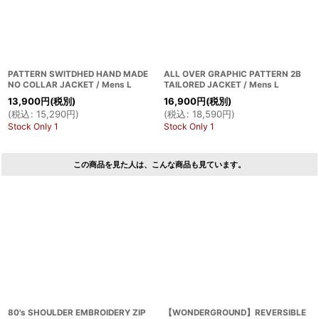
PATTERN SWITDHED HAND MADE
ALL OVER GRAPHIC PATTERN 2B
NO COLLAR JACKET / Mens L
TAILORED JACKET / Mens L
13,900
円
(税別)
16,900
円
(税別)
(
税込
:
15,290
円
)
(
税込
:
18,590
円
)
Stock Only 1
Stock Only 1
この商品を見た人は、こんな商品も見ています。
80's SHOULDER EMBROIDERY ZIP
【WONDERGROUND】REVERSIBLE