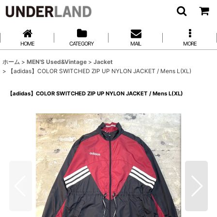
HOME
CATEGORY
MAIL
MORE
ホーム
>
MEN'S Used&Vintage
>
Jacket
>
【adidas】COLOR SWITCHED ZIP UP NYLON JACKET / Mens L(XL)
【adidas】COLOR SWITCHED ZIP UP NYLON JACKET / Mens L(XL)