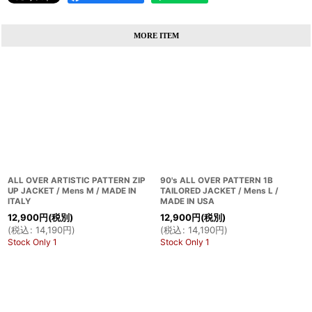
MORE ITEM
ALL OVER ARTISTIC PATTERN ZIP
90's ALL OVER PATTERN 1B
UP JACKET / Mens M / MADE IN
TAILORED JACKET / Mens L /
ITALY
MADE IN USA
12,900
円
(税別)
12,900
円
(税別)
(
税込
:
14,190
円
)
(
税込
:
14,190
円
)
Stock Only 1
Stock Only 1