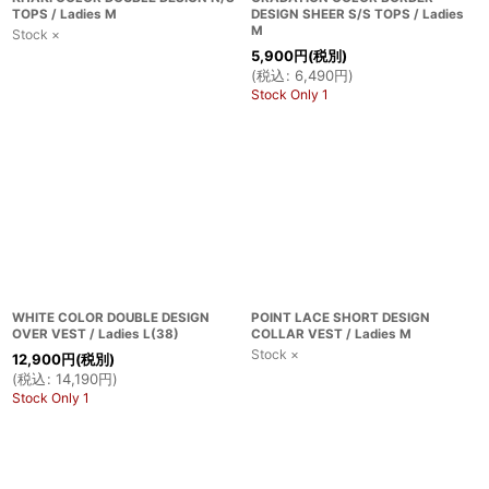
TOPS / Ladies M
DESIGN SHEER S/S TOPS / Ladies
M
Stock ×
5,900
円
(税別)
(
税込
:
6,490
円
)
Stock Only 1
WHITE COLOR DOUBLE DESIGN
POINT LACE SHORT DESIGN
OVER VEST / Ladies L(38)
COLLAR VEST / Ladies M
Stock ×
12,900
円
(税別)
(
税込
:
14,190
円
)
Stock Only 1