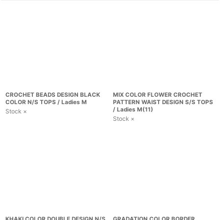
CROCHET BEADS DESIGN BLACK
MIX COLOR FLOWER CROCHET
COLOR N/S TOPS / Ladies M
PATTERN WAIST DESIGN S/S TOPS
/ Ladies M(11)
Stock ×
Stock ×
KHAKI COLOR DOUBLE DESIGN N/S
GRADATION COLOR BORDER