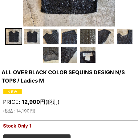
ALL OVER BLACK COLOR SEQUINS DESIGN N/S
TOPS / Ladies M
PRICE
:
12,900
円
(税別)
(
税込
:
14,190
円
)
Stock Only 1