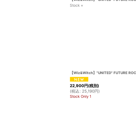
Stock ×
【Wiz&Witch】"UNITED" FUTURE ROCK
22,900
円
(税別)
(
税込
:
25,190
円
)
Stock Only 1