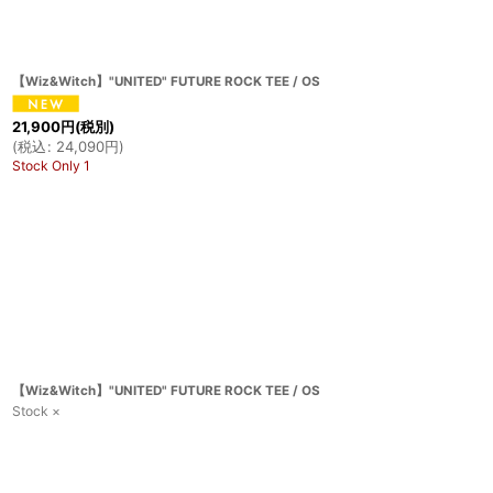
【Wiz&Witch】"UNITED" FUTURE ROCK TEE / OS
21,900
円
(税別)
(
税込
:
24,090
円
)
Stock Only 1
【Wiz&Witch】"UNITED" FUTURE ROCK TEE / OS
Stock ×