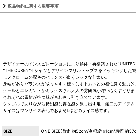
返品特約に関する重要事項
デザイナーのインスピレーションにより解体・再構築された"UNITED" FUT
"THE CURE"のTシャツとデザインフリルトップスをドッキングした1
モノクロームの配色のバランスが良くシックな佇まい。
身幅がありバランスが取りやすく様々なボトムスとの相性良く魅力的
クールとエレガントがミックスされ大人の雰囲気が漂い心くすぐりま
それぞれの素材が持つ味が合わさり引き立てています。
シンプルでありながら特別感な存在感を醸し出す唯一無二のアイテム
サイズはワンサイズ表記でおよそLほどのサイズ感です。
SIZE
ONE SIZE(着丈:約52cm/身幅:約61cm/肩幅:約37