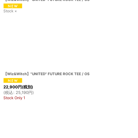
Stock ×
【Wiz&Witch】"UNITED" FUTURE ROCK TEE / OS
22,900
円
(税別)
(
税込
:
25,190
円
)
Stock Only 1